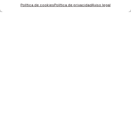
Política de cookies
Política de privacidad
Aviso legal
E-mail
contacto@fundacioncicatrices.com
Dirección
Calle Artes Gráficas, 7 46010 (Valencia)
Teléfono
960 619 002
Aviso legal
–
Política de cookies
–
Política de privacidad