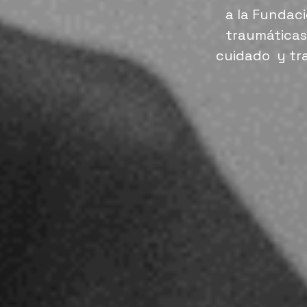
a la Fundac
traumáticas,
cuidado y tra